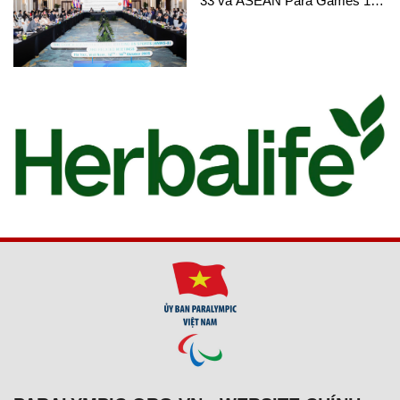
33 và ASEAN Para Games 13
nhận được nhiều sự chú ý