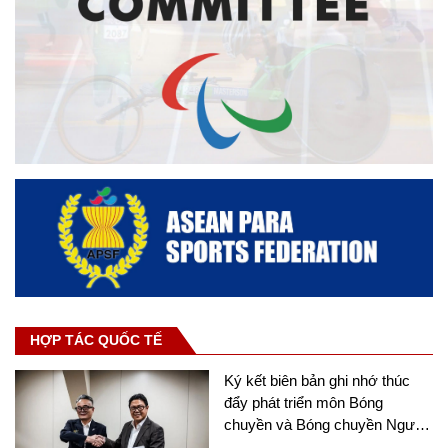
HỢP TÁC QUỐC TẾ
Ký kết biên bản ghi nhớ thúc
đẩy phát triển môn Bóng
chuyền và Bóng chuyền Người
khuyết tật tại châu Á