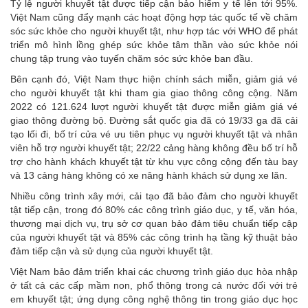
Tỷ lệ người khuyết tật được tiếp cận bảo hiểm y tế lên tới 95%.
Việt Nam cũng đẩy mạnh các hoạt động hợp tác quốc tế về chăm
sóc sức khỏe cho người khuyết tật, như hợp tác với WHO để phát
triển mô hình lồng ghép sức khỏe tâm thần vào sức khỏe nói
chung tập trung vào tuyến chăm sóc sức khỏe ban đầu.
Bên cạnh đó, Việt Nam thực hiện chính sách miễn, giảm giá vé
cho người khuyết tật khi tham gia giao thông công cộng. Năm
2022 có 121.624 lượt người khuyết tật được miễn giảm giá vé
giao thông đường bộ. Đường sắt quốc gia đã có 19/33 ga đã cải
tạo lối đi, bố trí cửa vé ưu tiên phục vụ người khuyết tật và nhân
viên hỗ trợ người khuyết tật; 22/22 cảng hàng không đều bố trí hỗ
trợ cho hành khách khuyết tật từ khu vực công cộng đến tàu bay
và 13 cảng hàng không có xe nâng hành khách sử dụng xe lăn.
Nhiều công trình xây mới, cải tạo đã bảo đảm cho người khuyết
tật tiếp cận, trong đó 80% các công trình giáo dục, y tế, văn hóa,
thương mại dịch vụ, trụ sở cơ quan bảo đảm tiêu chuẩn tiếp cập
của người khuyết tật và 85% các công trình hạ tầng kỹ thuật bảo
đảm tiếp cận và sử dụng của người khuyết tật.
Việt Nam bảo đảm triển khai các chương trình giáo dục hòa nhập
ở tất cả các cấp mầm non, phổ thông trong cả nước đối với trẻ
em khuyết tật; ứng dụng công nghệ thông tin trong giáo dục học