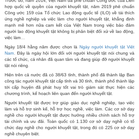
Trước đó, năm 2014, Việt Nam đã phê chuẩn Công ước của Liên
hợp quốc về quyền của người khuyết tật, năm 2019 phê chuẩn
Công ước 159 của Tổ chức Lao động quốc tế (ILO) về tái thích
ứng nghề nghiệp và việc làm cho người khuyết tật, khẳng định
mạnh mẽ hơn nữa cam kết của Việt Nam trong việc bảo đảm
người lao động khuyết tật không bị phân biệt đối xử về lao động,
việc làm…
Ngày 18/4 hằng năm được chọn là
Ngày người khuyết tật Việt
Nam
. Đây là ngày hội lớn đối với người khuyết tật nói chung và
các tổ chức, cá nhân đã quan tâm và đang giúp đỡ người khuyết
tật nói riêng.
Hiện trên cả nước đã có 38/63 tỉnh, thành phố đã thành lập Ban
công tác người khuyết tật cấp tỉnh và 30 tỉnh, thành phố thành lập
tới cấp huyện đã phát huy tốt vai trò giám sát thực hiện các
chương trình, kế hoạch liên quan đến người khuyết tật.
Người khuyết tật được trợ giúp giáo dục nghề nghiệp, tạo việc
làm và hỗ trợ sinh kế, hỗ trợ học nghề, việc làm. Các cơ sở dạy
nghề cho người khuyết tật được hưởng nhiều chính sách hỗ trợ
tài chính và ưu đãi. Toàn quốc có 1.130 cơ sở dạy nghề có tổ
chức dạy nghề cho người khuyết tật, trong đó có 225 cơ sở dạy
nghề chuyên biệt.