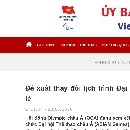
GIỚI THIỆU
SỰ KIỆN
THỂ THAO
HỢP TÁC QUỐC
TRANG CHỦ
SỰ 
Đề xuất thay đổi lịch trình Đạ
lẻ
11:37 - 13/05/2026
Hội đồng Olympic châu Á (OCA) đang xem xét 
chức Đại hội Thể thao châu Á (ASIAN Games) 