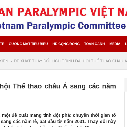
 TẾ
GƯƠNG MẶT TIÊU BIỂU
HĐ CỘNG ĐỒNG
TOÀN CẢNH
MEDIA
L
KIỆN
ĐỀ XUẤT THAY ĐỔI LỊCH TRÌNH ĐẠI HỘI THỂ THAO CHÂU 
i hội Thể thao châu Á sang các năm
một đề xuất mang tính đột phá: chuyển thời gian tổ
sang các năm lẻ, bắt đầu từ năm 2031. Thay đổi này