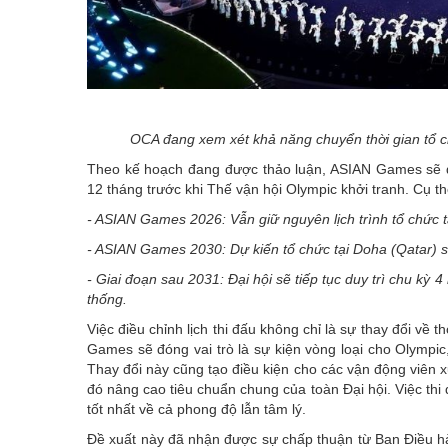
OCA đang xem xét khả năng chuyển thời gian tổ 
Theo kế hoạch đang được thảo luận, ASIAN Games sẽ đư
12 tháng trước khi Thế vận hội Olympic khởi tranh. Cụ th
- ASIAN Games 2026: Vẫn giữ nguyên lịch trình tổ chức 
- ASIAN Games 2030: Dự kiến tổ chức tại Doha (Qatar) s
- Giai đoạn sau 2031: Đại hội sẽ tiếp tục duy trì chu k
thống.
Việc điều chỉnh lịch thi đấu không chỉ là sự thay đổi về
Games sẽ đóng vai trò là sự kiện vòng loại cho Olympic
Thay đổi này cũng tạo điều kiện cho các vận động viên x
đó nâng cao tiêu chuẩn chung của toàn Đại hội. Việc thi
tốt nhất về cả phong độ lẫn tâm lý.
Đề xuất này đã nhận được sự chấp thuận từ Ban Điều h