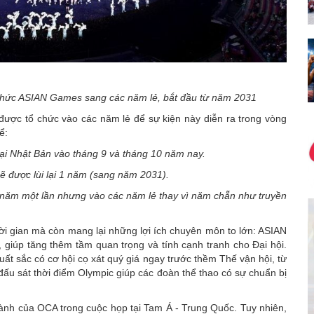
chức ASIAN Games sang các năm lẻ, bắt đầu từ năm 2031
ợc tổ chức vào các năm lẻ để sự kiện này diễn ra trong vòng
ể:
tại Nhật Bản vào tháng 9 và tháng 10 năm nay.
ẽ được lùi lại 1 năm (sang năm 2031).
ỳ 4 năm một lần nhưng vào các năm lẻ thay vì năm chẵn như truyền
 thời gian mà còn mang lại những lợi ích chuyên môn to lớn: ASIAN
, giúp tăng thêm tầm quan trọng và tính cạnh tranh cho Đại hội.
uất sắc có cơ hội cọ xát quý giá ngay trước thềm Thế vận hội, từ
 đấu sát thời điểm Olympic giúp các đoàn thể thao có sự chuẩn bị
ành của OCA trong cuộc họp tại Tam Á - Trung Quốc. Tuy nhiên,