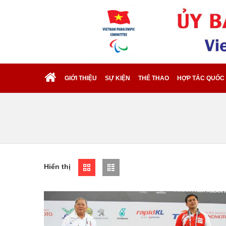
GIỚI THIỆU
SỰ KIỆN
THỂ THAO
HỢP TÁC QUỐC
Hiển thị