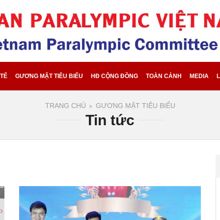
 TẾ
GƯƠNG MẶT TIÊU BIỂU
HĐ CỘNG ĐỒNG
TOÀN CẢNH
MEDIA
L
TRANG CHỦ
GƯƠNG MẶT TIÊU BIỂU
Tin tức