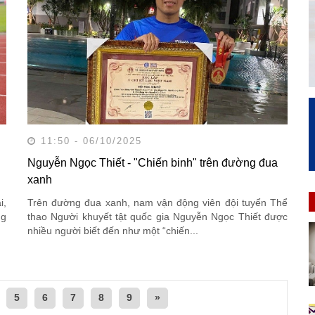
11:50 - 06/10/2025
Nguyễn Ngọc Thiết - "Chiến binh" trên đường đua
xanh
i,
Trên đường đua xanh, nam vận động viên đội tuyển Thể
ng
thao Người khuyết tật quốc gia Nguyễn Ngọc Thiết được
nhiều người biết đến như một “chiến...
5
6
7
8
9
»