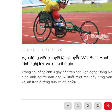
10:16 - 15/10/2025
Vận động viên khuyết tật Nguyễn Văn Bích: Hành
trình nghị lực vươn ra thế giới
Trong cái nắng chiều gay gắt trên sân vận động Đồng Na
hình ảnh người đàn ông 57 tuổi miệt mài đẩy từng vò
xe lăn trên đường đua khiến nhiều...
«
1
2
3
4