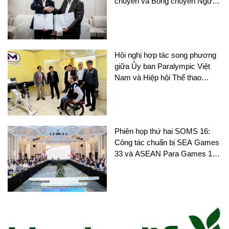
chuyền và Bóng chuyền Người
khuyết tật tại châu Á
Hội nghị hợp tác song phương
giữa Ủy ban Paralympic Việt
Nam và Hiệp hội Thể thao
người khuyết tật Thái Lan
Phiên họp thứ hai SOMS 16:
Công tác chuẩn bị SEA Games
33 và ASEAN Para Games 13
nhận được nhiều sự chú ý