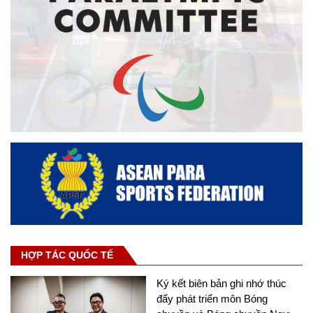
HỢP TÁC QUỐC TẾ
Ký kết biên bản ghi nhớ thúc
đẩy phát triển môn Bóng