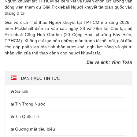
Người khuyết tật TP.HCM sẽ xem xét và tuyển chọn lực lượng vận
động viên tham dự Giải Pickleball Người khuyết tật toàn quốc vào
tháng 9 tới.
Giải vô địch Thể thao Người khuyết tật TP.HCM mở rộng 2026 -
môn Pickleball diễn ra vào các ngày 28 và 29/5 tại Câu lạc bộ
Pickleball Cộng Hoà Garden (20 Cộng Hoà, phường Bảy Hiền,
TP.HCM). Không chỉ tạo nên những màn tranh tài sôi nổi, giải đấu
còn góp phần lan tỏa tinh thần vượt khó, nghị lực sống và giá trị
nhân văn của thể thao dành cho người khuyết tật.
Bài và ảnh: Vĩnh Toàn
DANH MỤC TIN TỨC
Sự kiện
Tin Trong Nước
Tin Quốc Tế
Gương mặt tiêu biểu