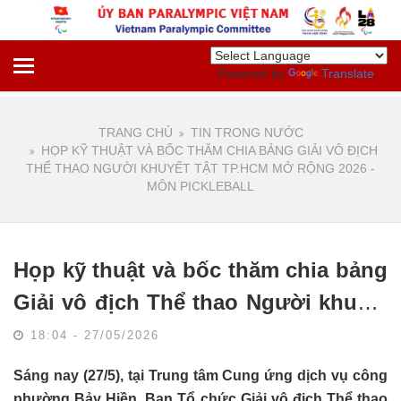
Powered by
Translate
TRANG CHỦ
TIN TRONG NƯỚC
HỌP KỸ THUẬT VÀ BỐC THĂM CHIA BẢNG GIẢI VÔ ĐỊCH
THỂ THAO NGƯỜI KHUYẾT TẬT TP.HCM MỞ RỘNG 2026 -
MÔN PICKLEBALL
Họp kỹ thuật và bốc thăm chia bảng
Giải vô địch Thể thao Người khuyết
tật TP.HCM mở rộng 2026 - môn
18:04 - 27/05/2026
Pickleball
Sáng nay (27/5), tại Trung tâm Cung ứng dịch vụ công
phường Bảy Hiền, Ban Tổ chức Giải vô địch Thể thao