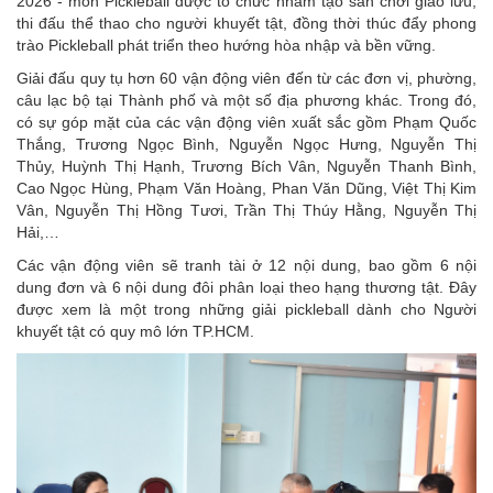
2026 - môn Pickleball được tổ chức nhằm tạo sân chơi giao lưu,
thi đấu thể thao cho người khuyết tật, đồng thời thúc đẩy phong
trào Pickleball phát triển theo hướng hòa nhập và bền vững.
Giải đấu quy tụ hơn 60 vận động viên đến từ các đơn vị, phường,
câu lạc bộ tại Thành phố và một số địa phương khác. Trong đó,
có sự góp mặt của các vận động viên xuất sắc gồm Phạm Quốc
Thắng, Trương Ngọc Bình, Nguyễn Ngọc Hưng, Nguyễn Thị
Thủy, Huỳnh Thị Hạnh, Trương Bích Vân, Nguyễn Thanh Bình,
Cao Ngọc Hùng, Phạm Văn Hoàng, Phan Văn Dũng, Việt Thị Kim
Vân, Nguyễn Thị Hồng Tươi, Trần Thị Thúy Hằng, Nguyễn Thị
Hải,…
Các vận động viên sẽ tranh tài ở 12 nội dung, bao gồm 6 nội
dung đơn và 6 nội dung đôi phân loại theo hạng thương tật. Đây
được xem là một trong những giải pickleball dành cho Người
khuyết tật có quy mô lớn TP.HCM.