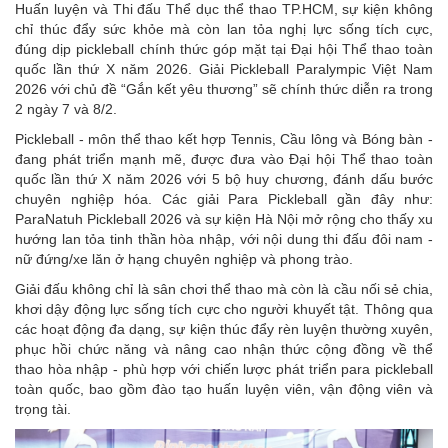
Huấn luyện và Thi đấu Thể dục thể thao TP.HCM, sự kiện không
chỉ thúc đẩy sức khỏe mà còn lan tỏa nghị lực sống tích cực,
đúng dịp pickleball chính thức góp mặt tại Đại hội Thể thao toàn
quốc lần thứ X năm 2026. Giải Pickleball Paralympic Việt Nam
2026 với chủ đề “Gắn kết yêu thương” sẽ chính thức diễn ra trong
2 ngày 7 và 8/2.
Pickleball - môn thể thao kết hợp Tennis, Cầu lông và Bóng bàn -
đang phát triển mạnh mẽ, được đưa vào Đại hội Thể thao toàn
quốc lần thứ X năm 2026 với 5 bộ huy chương, đánh dấu bước
chuyên nghiệp hóa. Các giải Para Pickleball gần đây như:
ParaNatuh Pickleball 2026 và sự kiện Hà Nội mở rộng cho thấy xu
hướng lan tỏa tinh thần hòa nhập, với nội dung thi đấu đôi nam -
nữ đứng/xe lăn ở hạng chuyên nghiệp và phong trào.
Giải đấu không chỉ là sân chơi thể thao mà còn là cầu nối sẻ chia,
khơi dậy động lực sống tích cực cho người khuyết tật. Thông qua
các hoạt động đa dạng, sự kiện thúc đẩy rèn luyện thường xuyên,
phục hồi chức năng và nâng cao nhận thức cộng đồng về thể
thao hòa nhập - phù hợp với chiến lược phát triển para pickleball
toàn quốc, bao gồm đào tạo huấn luyện viên, vận động viên và
trọng tài.