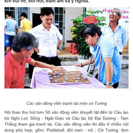
khí vui vẻ, sôi nổi, đầm ấm và ý nghĩa.
Các vận động viên tranh tài môn cờ Tướng
Hội thao thu hút hơn 50 vận động viên khuyết tật đến từ Câu lạc
bộ Nghị Lực Sống - Ngãi Giao và Câu lạc bộ Đại Dương - Tam
Thắng tham gia tranh tài. Các vận động viên thi đấu ở nhiều nội
dung phù hợp, gồm: Pickleball: đôi nam - nữ ; Cờ Tướng: đơn