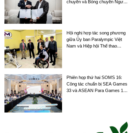
chuyền và Bóng chuyền Người
khuyết tật tại châu Á
Hội nghị hợp tác song phương
giữa Ủy ban Paralympic Việt
Nam và Hiệp hội Thể thao
người khuyết tật Thái Lan
Phiên họp thứ hai SOMS 16:
Công tác chuẩn bị SEA Games
33 và ASEAN Para Games 13
nhận được nhiều sự chú ý