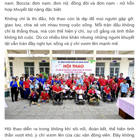
nam; Boccia: đơn nam, đơn nữ, đồng đội và đơn nam - nữ hỗn
hợp khuyết tật nặng đặc biệt.
Không chỉ là thi đấu, hội thao còn là dịp để mọi người gặp gỡ,
giao lưu, chia sẻ với nhau trong cuộc sống. Mỗi trận đấu không
chỉ là thắng thua, mà còn thể hiện ý chí, sự cố gắng và tinh thần
không bỏ cuộc. Dù có nhiều khó khăn nhưng những người khuyết
tật vẫn tràn đầy nghị lực sống và ý chí vươn lên mạnh mẽ.
Hội thao diễn ra trong không khí sôi nổi, đoàn kết, thể hiện tinh
thần vượt khó, ý chí vươn lên của các vận động viên. Đây không