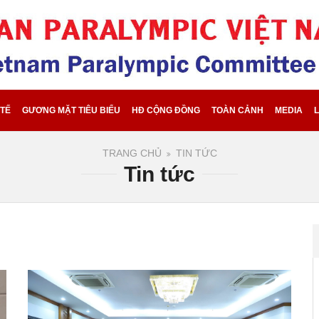
 TẾ
GƯƠNG MẶT TIÊU BIỂU
HĐ CỘNG ĐỒNG
TOÀN CẢNH
MEDIA
L
TRANG CHỦ
TIN TỨC
Tin tức