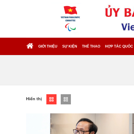
GIỚI THIỆU
SỰ KIỆN
THỂ THAO
HỢP TÁC QUỐC
Hiển thị