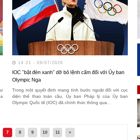
14:21 - 09/07/2026
IOC "bật đèn xanh" dỡ bỏ lệnh cấm đối với Ủy ban
Olympic Nga
tư
Trong một quyết định mang tính bước ngoặt đối với cục
ua
diện thể thao toàn cầu, Ủy ban Pháp lý của Ủy ban
Olympic Quốc tế (IOC) đã chính thức thông qua...
7
8
9
10
11
»