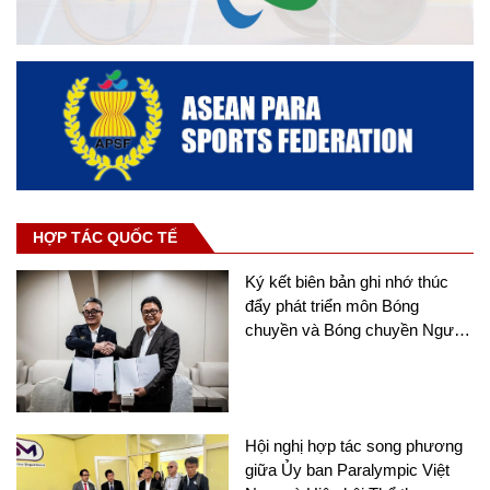
HỢP TÁC QUỐC TẾ
Ký kết biên bản ghi nhớ thúc
đẩy phát triển môn Bóng
chuyền và Bóng chuyền Người
khuyết tật tại châu Á
Hội nghị hợp tác song phương
giữa Ủy ban Paralympic Việt