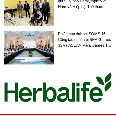
giữa Ủy ban Paralympic Việt
Nam và Hiệp hội Thể thao
người khuyết tật Thái Lan
Phiên họp thứ hai SOMS 16:
Công tác chuẩn bị SEA Games
33 và ASEAN Para Games 13
nhận được nhiều sự chú ý