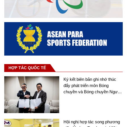
HỢP TÁC QUỐC TẾ
Ký kết biên bản ghi nhớ thúc
đẩy phát triển môn Bóng
chuyền và Bóng chuyền Người
khuyết tật tại châu Á
Hội nghị hợp tác song phương